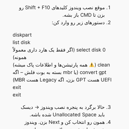
موقع نصب ویندوز کلیدهای Shift + F10 رو
بزن تا CMD باز بشه.
دستورهای زیر رو وارد کن:
diskpart
list disk
select disk 0 (اگر فقط یک هارد داری معمولاً
همونه)
clean (
همه پارتیشن‌ها و اطلاعات پاک میشه)
convert gpt (یا mbr بسته به بوت فلش – اگه
UEFI هست GPT بزن، اگه Legacy هست MBR)
exit
exit
حالا برگرد به پنجره نصب ویندوز → دیسک
باید Unallocated Space شده باشه.
همون رو انتخاب کن و Next بزن. ویندوز