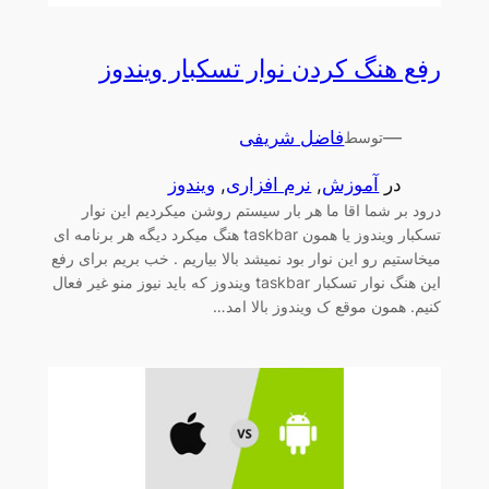
رفع هنگ کردن نوار تسکبار ویندوز
—
فاضل شریفی
توسط
در
آموزش
, 
نرم افزاری
, 
ویندوز
درود بر شما اقا ما هر بار سیستم روشن میکردیم این نوار
تسکبار ویندوز یا همون taskbar هنگ میکرد دیگه هر برنامه ای
میخاستیم رو این نوار بود نمیشد بالا بیاریم . خب بریم برای رفع
این هنگ نوار تسکبار taskbar ویندوز که باید نیوز منو غیر فعال
کنیم. همون موقع ک ویندوز بالا امد…