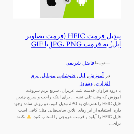
تبدیل فرمت HEIC (فرمت تصاویر
اپل) به فرمت‌ JPG، PNG یا GIF
—
فاضل شریفی
توسط
در
آموزش
, 
اپل
, 
فتوشاپ
, 
موبایل
, 
نرم
افزاری
, 
ویندوز
با درود فراوان خدمت شما عزیزان، سریع بریم سروقت
اموزش که وقت تلف نشه … برای اینکه راحت و سریع چندین
فایل HEIC را همزمان به JPG تبدیل کنیم، دو روش ساده وجود
داره: استفاده از ابزارهای آنلاین سایت‌هایی مثل: کافی است
فایل HEIC را آپلود و فرمت خروجی را انتخاب کنید.
نکته:
برای…