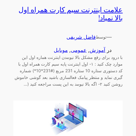
علامت اینترنت سیم کارت همراه اول
بالا نمیاد!
—
فاضل شریفی
توسط
در
آموزش
, 
عمومی
, 
موبایل
با درود برای رفع مشکل بالا نیومدن اینترنت هماره اول این
موارد چک کنید : ۱- اول اینترنت پایه سیم کارت همراه اول با
کد دستوری ستاره 10 ستاره 231 مربع (#231*10*) شماره
گیری نماید و منتظر پیامک فعالسازی باشید بعد گوشی خاموش
روشن کنید ۲- اگه بالا نیومد به این پست مراجعه کنید (…