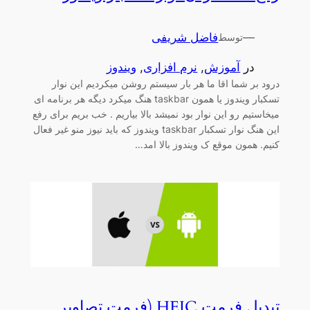
—
فاضل شریفی
توسط
در
آموزش
, 
نرم افزاری
, 
ویندوز
درود بر شما اقا ما هر بار سیستم روشن میکردیم این نوار
تسکبار ویندوز یا همون taskbar هنگ میکرد دیگه هر برنامه ای
میخاستیم رو این نوار بود نمیشد بالا بیاریم . خب بریم برای رفع
این هنگ نوار تسکبار taskbar ویندوز که باید نیوز منو غیر فعال
کنیم. همون موقع ک ویندوز بالا امد…
تبدیل فرمت HEIC (فرمت تصاویر