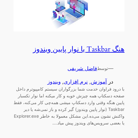
هنگ Taskbar یا نوار پایین ویندوز
—
فاضل شریفی
توسط
در
آموزش
, 
نرم افزاری
, 
ویندوز
با درود فراوان خدمت شما بزرگواران سیستم کامپیوترم داخل
صفحه دسکتاپ همه چیزش خوبه و کار میکنه اما نوار تکسبار
پایین هنگه وقتی وارد دسکتاپ میشی همه‌چی کار می‌کنه، فقط
Taskbar (نوار پایین ویندوز) گیر کرده و باز نمی‌شه یا دیر
واکنش نشون می‌ده.این مشکل معمولا به خاطر Explorer.exe
یا بعضی سرویس‌های ویندوز پیش میاد.…