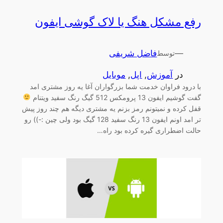
رفع مشکل هنگ یا لاک گوشی ایفون
—
فاضل شریفی
توسط
در
آموزش
, 
اپل
, 
موبایل
با درود فراوان خدمت شما بزرگواران آغا یه روز مشتری امد
گفت گوشیم ایفون 13 پرومکس 512 گیگ رنگ سفید ویتنام
قفل کرده و نمیتونم رمز بزنم یه مشتری دیگه هم چند روز پیش
تر امد اونم ایفون 13 رنگ سفید 128 گیگ بود ولی چین :-)) رو
حالت اضطراری گیره کرده بود راه…