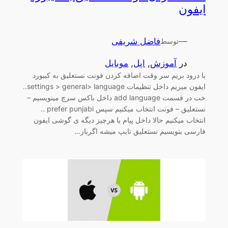
ایفون
—
فاضل شریفی
توسط
در
آموزش
, 
اپل
, 
موبایل
با درود بریم سر وقت اضافه کردن فونت نستعلیق به کیبورد
ایفون میریم داخل تنظیمات settings > general> language..
خب در قسمت add language داخل باکس سرچ مینویسیم –
نستعلیق – فونت انتخاب میکنیم سپس prefer punjabi ..
انتخاب میکنیم حالا داخل پیام یا هرچیز دیگه ی گوشی ایفون
فارسی بنویسیم نستعلیق تایپ میشه اگرباز…