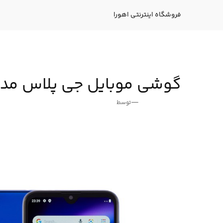
فتن
ه
فروشگاه اینترنتی اهورا
حتوا
گوشی موبایل جی پلاس مدل P10 دو سیم کارت ظرفیت 32/2 گیگا
—
توسط