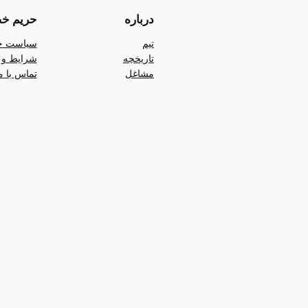
درباره
حریم خ
تیم
سیاست ح
تاریخچه
شرایط و 
مشاغل
تماس با م