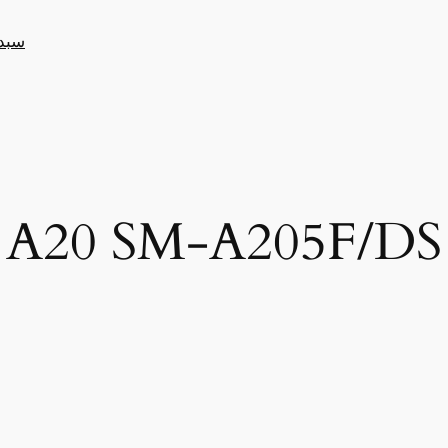
سبد
A20 SM-A205F/DS