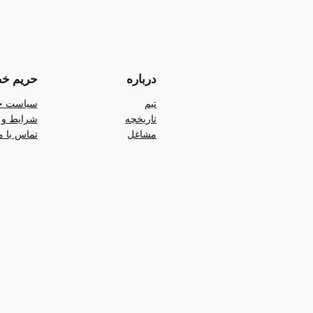
درباره
حریم خ
تیم
سیاست ح
تاریخچه
شرایط و 
مشاغل
تماس با م