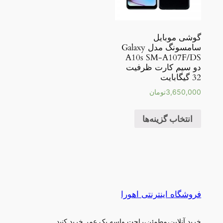
گوشی موبایل
سامسونگ مدل Galaxy
A10s SM-A107F/DS
دو سیم کارت ظرفیت
32 گیگابایت
3,650,000
تومان
انتخاب گزینه‌ها
فروشگاه اینترنتی اهورا
خرید آنلاین،مطمئن،راحت.واسه یک عمر خرید کنید