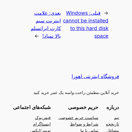
←
قبلی:
Windows
بعدی:
علامت
cannot be installed
اینترنت سیم
to this hard disk
کارت ایرانسلم
space
بالا نمیاد!
→
فروشگاه اینترنتی اهورا
خرید آنلاین،مطمئن،راحت.واسه یک عمر خرید کنید
درباره
حریم خصوصی
شبکه‌های اجتماعی
تیم
سیاست حریم خصوصی
فیس‌بوک
تاریخچه
شرایط و ضوابط
اینستاگرام
مشاغل
تماس با ما
توییتر/ایکس