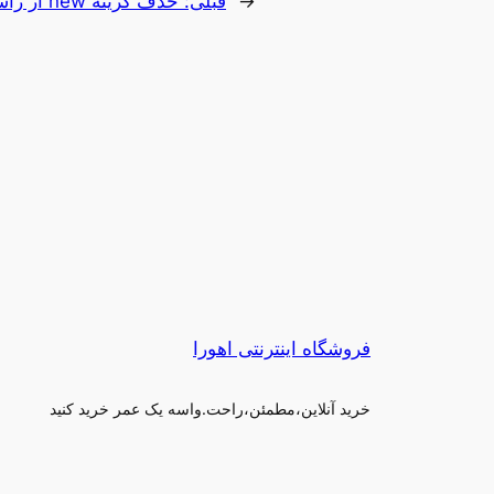
←
قبلی:
حذف گزینه new از راست کلیک در ویندوز
فروشگاه اینترنتی اهورا
خرید آنلاین،مطمئن،راحت.واسه یک عمر خرید کنید