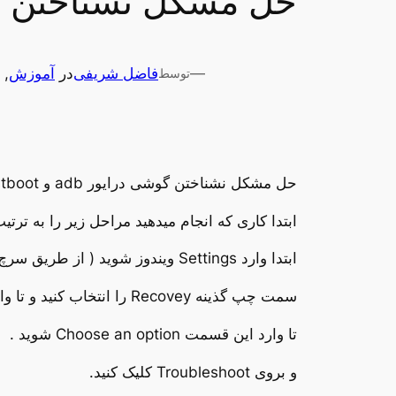
حل مشکل نشناختن گوشی در 
—
فاضل شریفی
در
آموزش
, 
توسط
حل مشکل نشناختن گوشی درایور adb و Fastbootدر ویندوز 8 ، 8.1 ، 10
ابتدا کاری که انجام میدهید مراحل زیر را به ترتیب
ابتدا وارد Settings ویندوز شوید ( از طریق سرچ یا منو استارت ویندوز ) و بر روی Update & Security کلیک کنید.
سمت چپ گذینه Recovey را انتخاب کنید و تا وارد قسمت ریکاوری ویندوز شوید و در قسمت
تا وارد این قسمت Choose an option شوید .
و بروی Troubleshoot کلیک کنید.