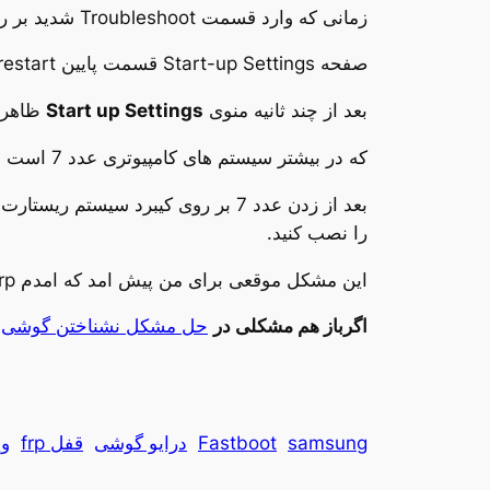
زمانی که وارد قسمت Troubleshoot شدید بر روی گذینه Advanced options کلیک کنید.
صفحه Start-up Settings قسمت پایین restart را بزنید
بعد از چند ثانیه منوی
Start up Settings
ظاهر م
که در بیشتر سیستم های کامپیوتری عدد 7 است .
بعد از زدن عدد 7 بر روی کیبرد سی
را نصب کنید.
این مشکل موقعی برای من پیش امد که امدم frp گوشی موبایل بردارم اما سیستم گوشی رو شناسایی نمی کرد.
اگرباز هم مشکلی در
حل مشکل نشناختن گوشی در ویندوز 8
samsung
Fastboot
درایو گوشی
قفل frp
وی