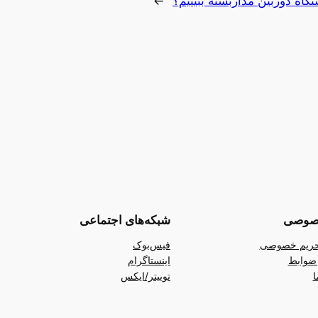
گاه دوربین مداربسته ببینیم؟
→
صوصی
شبکه‌های اجتماعی
ریم خصوصی
فیس‌بوک
ضوابط
اینستاگرام
ا
توییتر/ایکس