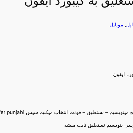
علیق به کیبورد ایفون
اپل
, 
موبایل
رد ایفون
رسی بنویسیم نستعلیق تایپ میشه