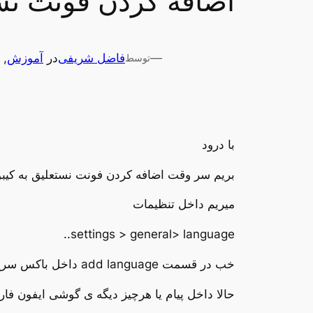
اضافه کردن فونت نست
—
فاضل شریفی
در
آموزش
, 
توسط
با درود
بریم سر وقت اضافه کردن فونت نستعلیق به کیبو
میریم داخل تنظیمات
settings > general> language..
خب در قسمت add language داخل باکس سرچ مینویسیم – نستعلیق – فونت انتخاب میکنیم سپس prefer punjabi .. انتخاب میکنیم
حالا داخل پیام یا هرچیز دیگه ی گوشی ایفون فا