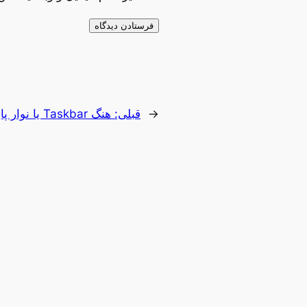
←
قبلی:
هنگ Taskbar یا نوار پایین ویندوز