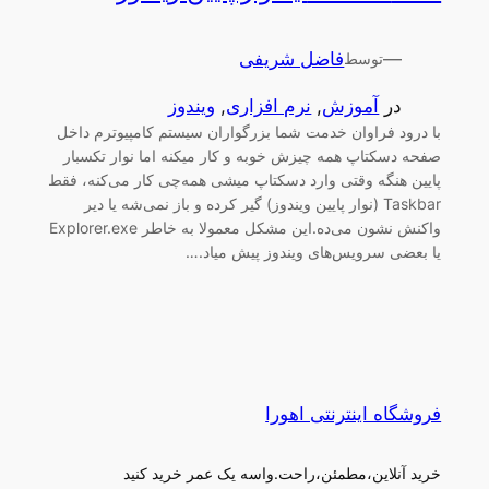
—
فاضل شریفی
توسط
در
آموزش
, 
نرم افزاری
, 
ویندوز
با درود فراوان خدمت شما بزرگواران سیستم کامپیوترم داخل
صفحه دسکتاپ همه چیزش خوبه و کار میکنه اما نوار تکسبار
پایین هنگه وقتی وارد دسکتاپ میشی همه‌چی کار می‌کنه، فقط
Taskbar (نوار پایین ویندوز) گیر کرده و باز نمی‌شه یا دیر
واکنش نشون می‌ده.این مشکل معمولا به خاطر Explorer.exe
یا بعضی سرویس‌های ویندوز پیش میاد.…
فروشگاه اینترنتی اهورا
خرید آنلاین،مطمئن،راحت.واسه یک عمر خرید کنید