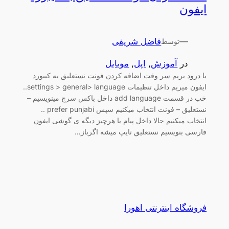
ایفون
—
فاضل شریفی
توسط
در
آموزش
, 
اپل
, 
موبایل
با درود بریم سر وقت اضافه کردن فونت نستعلیق به کیبورد
ایفون میریم داخل تنظیمات settings > general> language..
خب در قسمت add language داخل باکس سرچ مینویسیم –
نستعلیق – فونت انتخاب میکنیم سپس prefer punjabi ..
انتخاب میکنیم حالا داخل پیام یا هرچیز دیگه ی گوشی ایفون
فارسی بنویسیم نستعلیق تایپ میشه اگرباز…
فروشگاه اینترنتی اهورا