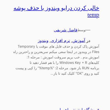
خالی کردن درایو ویندوز با حذف پوشه
temp
—
فاضل شریفی
توسط
در
آموزش
, 
نرم افزاری
, 
ویندوز
آموزش پاک کردن و حذف فایل های موقت یا Temporary
Files در ویندوز در اینجا سعی میکنم سریعترین و راحترین راه
اموزش بدم . خب بریم سروقت اموزش : مرحله 1:
کلیدهای Windows Key + R را با هم فشار دهید تا
برنامه RUN باز شود. مرحله 2: “%temp%” را کپی و پیست
کنید و روی “OK” کلیک کنید تا باز…
فروشگاه اینترنتی اهورا