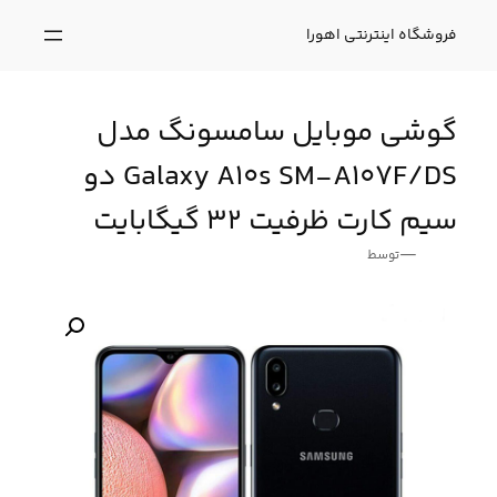
فتن
ه
فروشگاه اینترنتی اهورا
حتوا
گوشی موبایل سامسونگ مدل
Galaxy A10s SM-A107F/DS دو
سیم کارت ظرفیت 32 گیگابایت
—
توسط