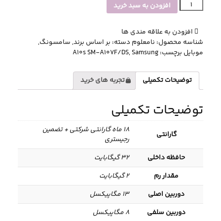
گوشی
افزودن به سبد خرید
موبایل
سامسونگ
افزودن به علاقه مندی ها
مدل
شناسه محصول:
نامعلوم
دسته:
بر اساس برند
,
سامسونگ
,
Galaxy
موبایل
برچسب:
Samsung
,
A10s SM-A107F/DS
A10s
SM-
A107F/DS
توضیحات تکمیلی
تجربه های خرید
دو
سیم
توضیحات تکمیلی
کارت
ظرفیت
32
18 ماه گارانتی شرکتی + تضمین
گارانتی
گیگابایت
رجیستری
عدد
حافظه داخلی
32 گیگابایت
مقدار رم
2 گیگابایت
دوربین اصلی
13 مگاپیکسل
دوربین سلفی
8 مگاپیکسل