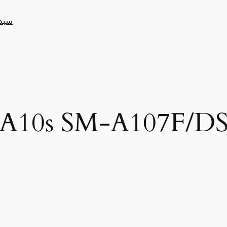
سبد
A10s SM-A107F/D