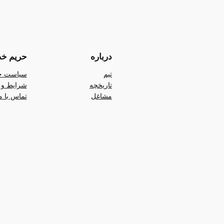
درباره
حریم خ
تیم
سیاست ح
تاریخچه
شرایط و 
مشاغل
تماس با م