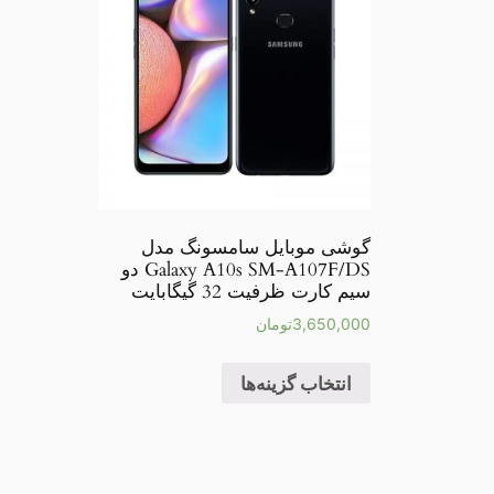
گوشی موبایل سامسونگ مدل
Galaxy A10s SM-A107F/DS دو
سیم کارت ظرفیت 32 گیگابایت
3,650,000
تومان
انتخاب گزینه‌ها