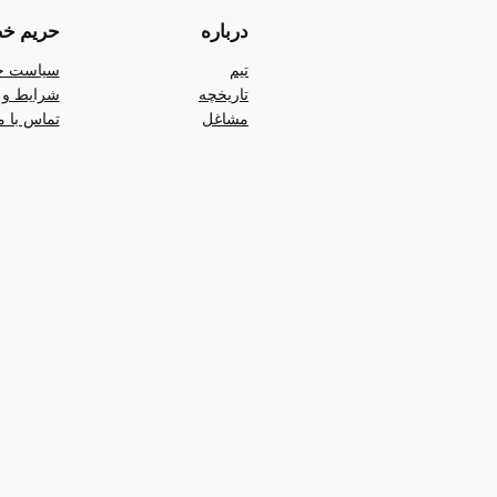
درباره
حریم خ
تیم
سیاست ح
تاریخچه
شرایط و 
مشاغل
تماس با م