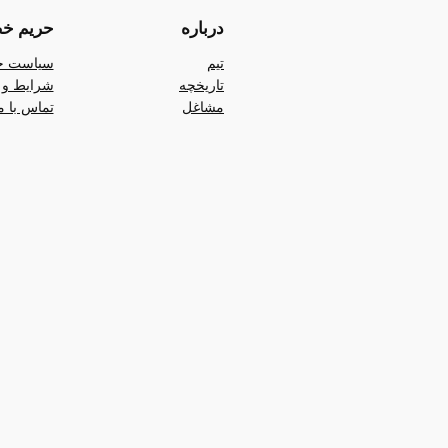
درباره
حریم خ
تیم
سیاست ح
تاریخچه
شرایط و 
مشاغل
تماس با م