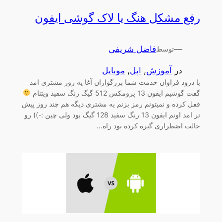
رفع مشکل هنگ یا لاک گوشی ایفون
—
فاضل شریفی
توسط
در
آموزش
, 
اپل
, 
موبایل
با درود فراوان خدمت شما بزرگواران آغا یه روز مشتری امد
گفت گوشیم ایفون 13 پرومکس 512 گیگ رنگ سفید ویتنام
قفل کرده و نمیتونم رمز بزنم یه مشتری دیگه هم چند روز پیش
تر امد اونم ایفون 13 رنگ سفید 128 گیگ بود ولی چین :-)) رو
حالت اضطراری گیره کرده بود راه…