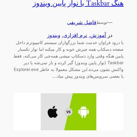
هنگ Taskbar یا نوار پایین ویندوز
—
فاضل شریفی
توسط
در
آموزش
, 
نرم افزاری
, 
ویندوز
با درود فراوان خدمت شما بزرگواران سیستم کامپیوترم داخل
صفحه دسکتاپ همه چیزش خوبه و کار میکنه اما نوار تکسبار
پایین هنگه وقتی وارد دسکتاپ میشی همه‌چی کار می‌کنه، فقط
Taskbar (نوار پایین ویندوز) گیر کرده و باز نمی‌شه یا دیر
واکنش نشون می‌ده.این مشکل معمولا به خاطر Explorer.exe
یا بعضی سرویس‌های ویندوز پیش میاد.…