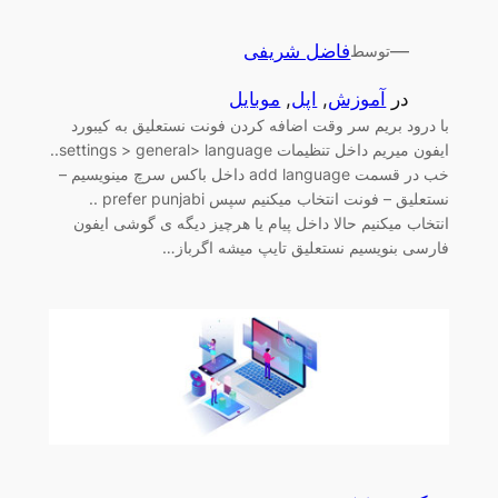
—
فاضل شریفی
توسط
در
آموزش
, 
اپل
, 
موبایل
با درود بریم سر وقت اضافه کردن فونت نستعلیق به کیبورد
ایفون میریم داخل تنظیمات settings > general> language..
خب در قسمت add language داخل باکس سرچ مینویسیم –
نستعلیق – فونت انتخاب میکنیم سپس prefer punjabi ..
انتخاب میکنیم حالا داخل پیام یا هرچیز دیگه ی گوشی ایفون
فارسی بنویسیم نستعلیق تایپ میشه اگرباز…