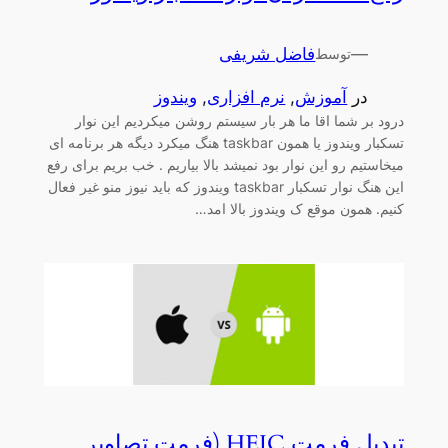
—
فاضل شریفی
توسط
در
آموزش
, 
نرم افزاری
, 
ویندوز
درود بر شما اقا ما هر بار سیستم روشن میکردیم این نوار
تسکبار ویندوز یا همون taskbar هنگ میکرد دیگه هر برنامه ای
میخاستیم رو این نوار بود نمیشد بالا بیاریم . خب بریم برای رفع
این هنگ نوار تسکبار taskbar ویندوز که باید نیوز منو غیر فعال
کنیم. همون موقع ک ویندوز بالا امد…
تبدیل فرمت HEIC (فرمت تصاویر