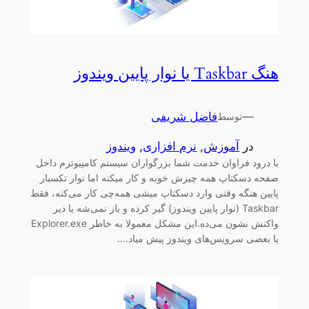
هنگ Taskbar یا نوار پایین ویندوز
—
فاضل شریفی
توسط
در
آموزش
, 
نرم افزاری
, 
ویندوز
با درود فراوان خدمت شما بزرگواران سیستم کامپیوترم داخل
صفحه دسکتاپ همه چیزش خوبه و کار میکنه اما نوار تکسبار
پایین هنگه وقتی وارد دسکتاپ میشی همه‌چی کار می‌کنه، فقط
Taskbar (نوار پایین ویندوز) گیر کرده و باز نمی‌شه یا دیر
واکنش نشون می‌ده.این مشکل معمولا به خاطر Explorer.exe
یا بعضی سرویس‌های ویندوز پیش میاد.…