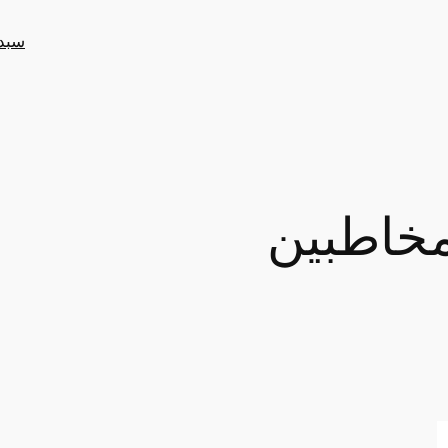
سبد
خاطبین