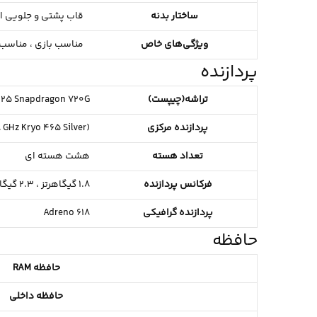
ساختار بدنه
قاب پشتی و جلویی ا
ویژگی‌های خاص
مناسب بازی ،
مناسب 
پردازنده
تراشه(چیپست)
25 Snapdragon 720G
پردازنده مرکزی
 GHz Kryo 465 Silver)
تعداد هسته
هشت هسته ای
فرکانس پردازنده
1.8 گیگاهرتز ،
2.3 گیگاهرتز
پردازنده گرافیکی
Adreno 618
حافظه
حافظه RAM
حافظه داخلی