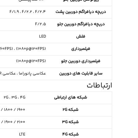
دریچه دیافراگم دوربین پشت
F/2.4
F/2.2 ،
F/1.9 ،
دریچه دیافراگم دوربین جلو
F/2.5
فلش
LED
فیلمبرداری
(1080p@120FPS) ،
(720p@960FPS) ،
فیلمبرداری دوربین جلو
(1080p@120FPS)
سایر قابلیت های دوربین
عکاسی پانوراما ،
عکاسی HDR ،
ارتباطات
شبکه های ارتباطی
4G
3G ،
2G ،
شبکه 2G
/ 1800 / 1900
شبکه 3G
/ 1900 / 2100
شبکه 4G
LTE