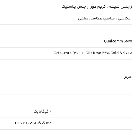
ز جنس شیشه ،
فریم دور از جنس پلاستیک
عکاسی ،
مناسب عکاسی سلفی
Qualcomm SM71
Octa-core (2×2.3 GHz Kryo 465 Gold & 6×1.8
6 گیگابایت
128 گیگابایت ،
UFS 2.1