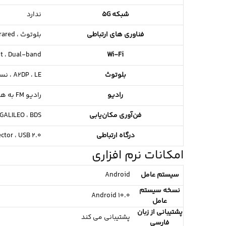
شبکه 5G
ندارد
فناوری های ارتباطی
بلوتوث ،
rared ،
t ،
Dual-band
Wi-Fi
بلوتوث
LE ،
A2DP ،
نسخ
رادیو
رادیو FM به همراه RDS
فن‌آوری مکان‌یابی
BDS
GALILEO ،
درگاه ارتباطی
USB 2.0
ctor ،
امکانات نرم افزاری
سیستم عامل
Android
نسخه سیستم
Android 10.0
عامل
پشتیبانی از زبان
پشتیبانی می کند
فارسی