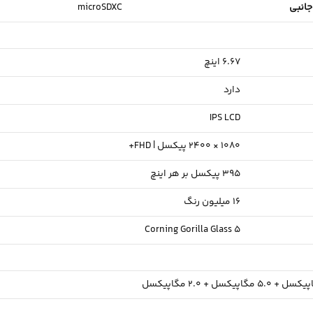
جانبی
microSDXC
6.67 اینچ
دارد
IPS LCD
1080 × 2400 پیکسل | FHD+
395 پیکسل بر هر اینچ
16 میلیون رنگ
Corning Gorilla Glass 5