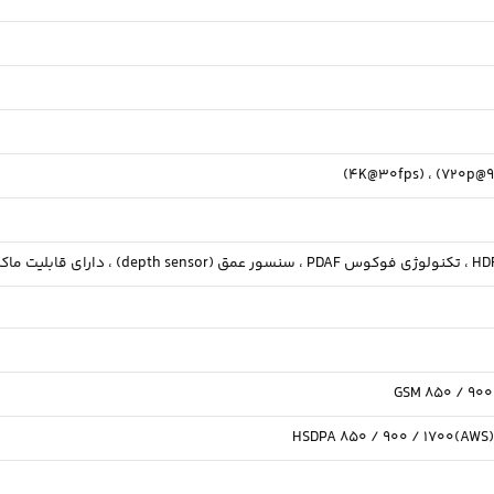
(4K@30fps)
تکنولوژی فوکوس PDAF ،
سنسور عمق (depth sensor) ،
دارای قابلیت ماکرو (cro camera
GSM 850 / 900 
HSDPA 850 / 900 / 1700(AWS) 