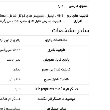
منوی فارسی
دارد
قابلیت های نرم
MMS ،
ایمیل ،
سرویس‌های گوگل شامل Google Search, Google Maps, Gmail و YouTube ،
افزاری
،
قابلیت نمایش فایل‌های متنی PDF ،
مرورگر HTML5 ،
سایر مشخصات
مشخصات باتری
باتری از نوع لیت
ظرفیت باتری
5020 میلی‌آمپر ساعت
باتری قابل تعویض
نمی باشد
قابلیت شارژ بی سیم
ندارد
قابلیت شارژ سریع
30 واتی
حسگر اثر انگشت (Fingerprint)
دارد
توضیحات حسگر اثر انگشت
حسگر اثر انگش
سایر حسگرها
شتاب‌سنج ( Accelerometer ) ،