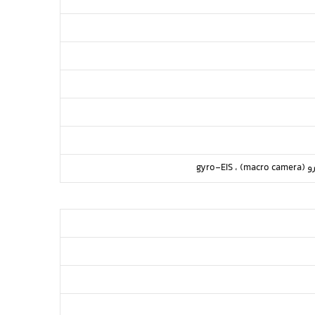
ma) ،
gyro-EIS