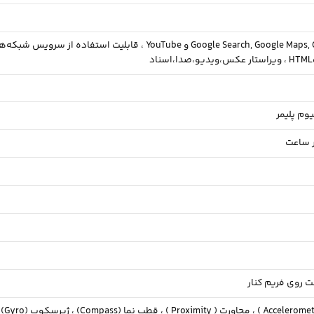
قابلیت استفاده از سرویس شبکه‌ها
ویراستار عکس،ویدیو،صدا،اسناد
یوم پلیمر
ت روی فریم کنار
مجاورت ( Proximity ) ،
قطب نما (Compass) ،
ژیرسکوپ (Gyro)