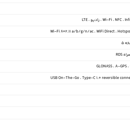
Inf
NFC ،
Wi-Fi ،
رادیو ،
LTE
Wi-Fi 802.11 a/b/g/n/ac ،
WiFi Direct ،
Hotspo
ه‌ 5
GLONASS ،
A-GPS ،
USB On-The-Go ،
Type-C 1.0 reversible conne