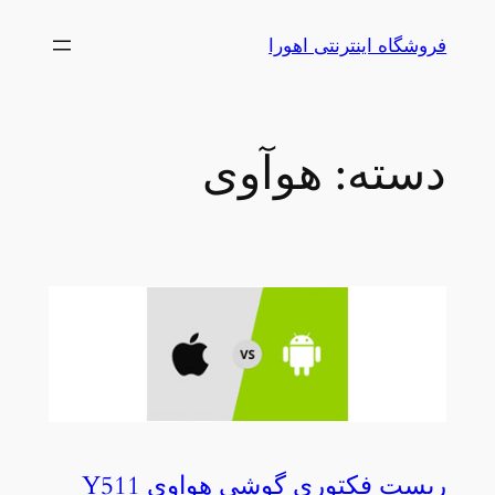
رفتن
فروشگاه اینترنتی اهورا
به
محتوا
دسته:
هوآوی
ریست فکتوری گوشی هواوی Y511