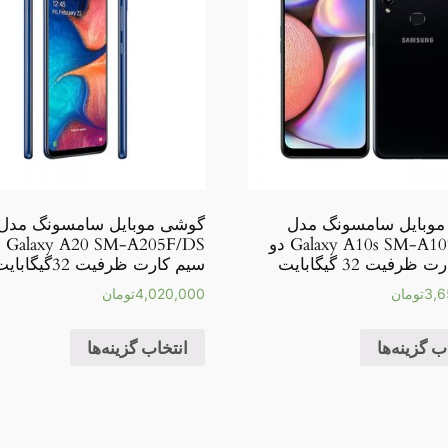
وبایل سامسونگ مدل
گوشی موبایل سامسونگ مدل
Galaxy A10s SM-A107F/DS دو
A205F/DS
ظرفیت 32 گیگابایت
سیم کارت ظرفیت 32گیگابایت
3,6
تومان
4,020,000
تومان
ب گزینه‌ها
انتخاب گزینه‌ها