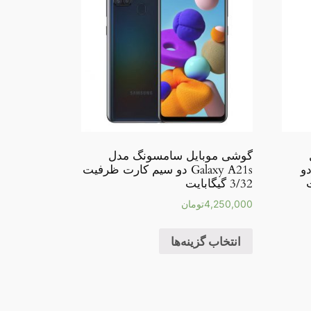
گوشی موبایل سامسونگ مدل
Galaxy A20 SM- دو
Galaxy A21s دو سیم کارت ظرفیت
3/32 گیگابایت
4,250,000
تومان
انتخاب گزینه‌ها