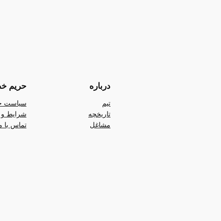
درباره
حریم خ
تیم
سیاست ح
تاریخچه
شرایط و 
مشاغل
تماس با م