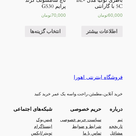
باطری نوکیا مدل BL-
تاچ سامسونگ گرند
5C با گارانتی
پرایم G530
60,000
تومان
70,000
تومان
اطلاعات بیشتر
انتخاب گزینه‌ها
فروشگاه اینترنتی اهورا
خرید آنلاین،مطمئن،راحت.واسه یک عمر خرید کنید
درباره
حریم خصوصی
شبکه‌های اجتماعی
تیم
سیاست حریم خصوصی
فیس‌بوک
تاریخچه
شرایط و ضوابط
اینستاگرام
مشاغل
تماس با ما
توییتر/ایکس