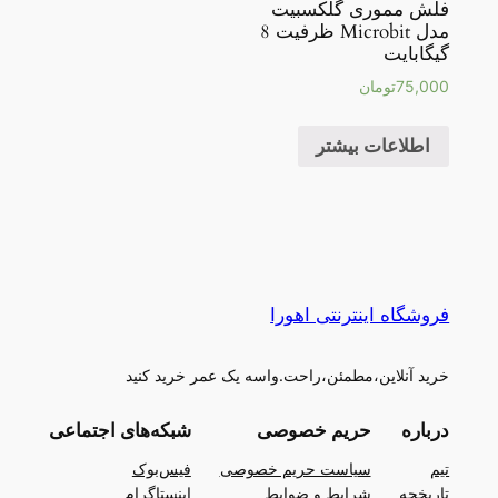
فلش مموری گلکسبیت
مدل Microbit ظرفیت 8
گیگابایت
75,000
تومان
اطلاعات بیشتر
فروشگاه اینترنتی اهورا
خرید آنلاین،مطمئن،راحت.واسه یک عمر خرید کنید
درباره
حریم خصوصی
شبکه‌های اجتماعی
تیم
سیاست حریم خصوصی
فیس‌بوک
تاریخچه
شرایط و ضوابط
اینستاگرام