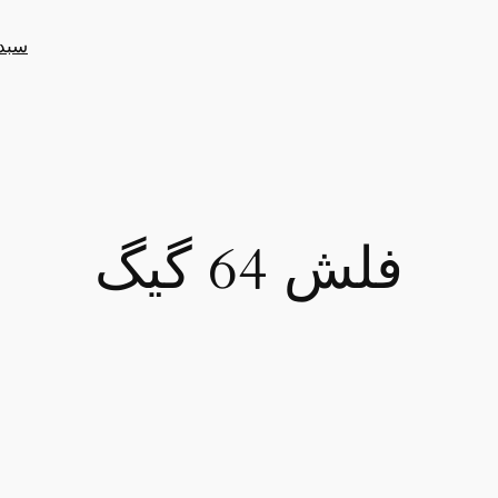
سبد
فلش 64 گیگ