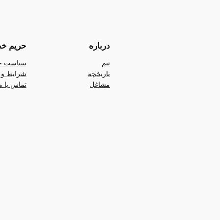
درباره
حریم خ
تیم
سیاست ح
تاریخچه
شرایط و 
مشاغل
تماس با م